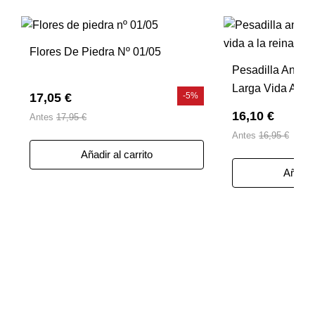
Flores De Piedra Nº 01/05
Pesadilla Antes
Larga Vida A La
17,05 €
-5%
16,10 €
Antes
17,95 €
Antes
16,95 €
Añadir al carrito
Añadir 