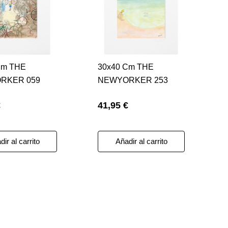
Cm THE
30x40 Cm THE
RKER 059
NEWYORKER 253
 GARAGE
2000 SEMPE
€
41,95 €
198350537
ATTEMPTINGTHE
RECORD 51173
ir al carrito
Añadir al carrito