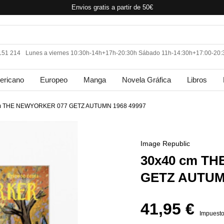
Envios gratis a partir de 50€
 151 214
Lunes a viernes 10:30h-14h+17h-20:30h Sábado 11h-14:30h+17:00-20:
ericano
Europeo
Manga
Novela Gráfica
Libros
m THE NEWYORKER 077 GETZ AUTUMN 1968 49997
Image Republic
30x40 cm T
GETZ AUTUMN
41,95 €
Impuesto