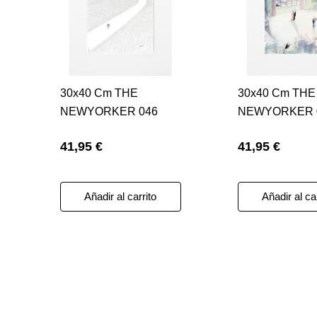
30x40 Cm THE
30x40 Cm THE
NEWYORKER 046
NEWYORKER 
SEMPE CYCLISTES
SEMPE BAL 50
41,95 €
41,95 €
50993
Añadir al carrito
Añadir al ca