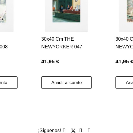
30x40 Cm THE
30x40 
008
NEWYORKER 047
NEWYO
597
SMITH BAR 51014
SEMPE
41,95 €
41,95 
VELOS 
rrito
Añadir al carrito
Añad
¡Síguenos!