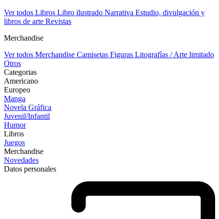
Ver todos Libros
Libro ilustrado
Narrativa
Estudio, divulgación y
libros de arte
Revistas
Merchandise
Ver todos Merchandise
Camisetas
Figuras
Litografías / Arte limitado
Otros
Categorias
Americano
Europeo
Manga
Novela Gráfica
Juvenil/Infantil
Humor
Libros
Juegos
Merchandise
Novedades
Datos personales