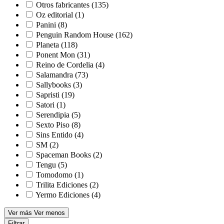
Otros fabricantes
(135)
Oz editorial
(1)
Panini
(8)
Penguin Random House
(162)
Planeta
(118)
Ponent Mon
(31)
Reino de Cordelia
(4)
Salamandra
(73)
Sallybooks
(3)
Sapristi
(19)
Satori
(1)
Serendipia
(5)
Sexto Piso
(8)
Sins Entido
(4)
SM
(2)
Spaceman Books
(2)
Tengu
(5)
Tomodomo
(1)
Trilita Ediciones
(2)
Yermo Ediciones
(4)
Ver más
Ver menos
Filtrar