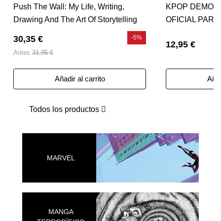
Push The Wall: My Life, Writing,
KPOP DEMON
Drawing And The Art Of Storytelling
OFICIAL PAR
(Frank Miller)
DELUXE
30,35 €
-5%
12,95 €
Antes
31,95 €
Añadir al carrito
Añad
Todos los productos
MARVEL
MANGA