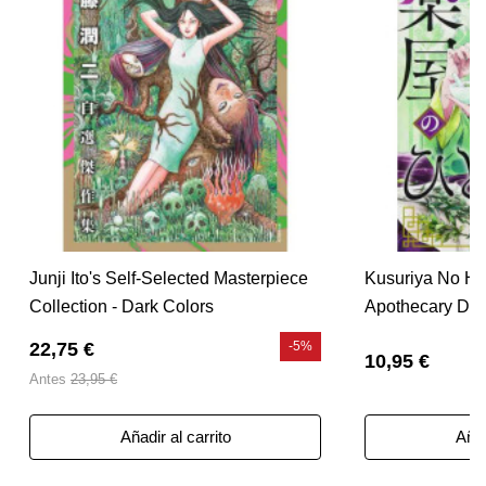
Junji Ito's Self-Selected Masterpiece
Kusuriya No Hit
Collection - Dark Colors
Apothecary Diar
22,75 €
-5%
10,95 €
Antes
23,95 €
Añadir al carrito
Añad