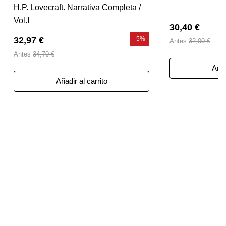
H.P. Lovecraft. Narrativa Completa /
Vol.I
30,40 €
32,97 €
-5%
Antes
32,00 €
Antes
34,70 €
Añad
Añadir al carrito