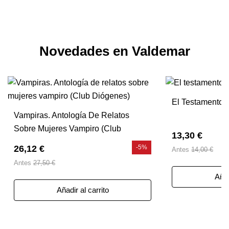
Novedades en Valdemar
El Testamento 
Vampiras. Antología De Relatos
Sobre Mujeres Vampiro (Club
13,30 €
Diógenes)
26,12 €
-5%
Antes
14,00 €
Antes
27,50 €
Añad
Añadir al carrito