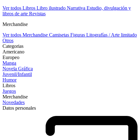
Ver todos Libros
Libro ilustrado
Narrativa
Estudio, divulgación y
libros de arte
Revistas
Merchandise
Ver todos Merchandise
Camisetas
Figuras
Litografías / Arte limitado
Otros
Categorias
Americano
Europeo
Manga
Novela Gráfica
Juvenil/Infantil
Humor
Libros
Juegos
Merchandise
Novedades
Datos personales