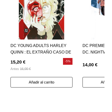
DC YOUNG ADULTS HARLEY
DC PREMIERE
QUINN : EL EXTRAÑO CASO DE
DC. NIGHTWIN
HARLEEN Y HARLEY
CAIDO
15,20 €
-5%
14,00 €
Antes
16,00 €
Añadir al carrito
Añadir 