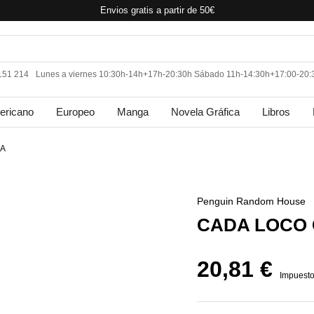
Envios gratis a partir de 50€
 151 214
Lunes a viernes 10:30h-14h+17h-20:30h Sábado 11h-14:30h+17:00-20:
ericano
Europeo
Manga
Novela Gráfica
Libros
IA
Penguin Random House
CADA LOCO 
20,81 €
Impuesto