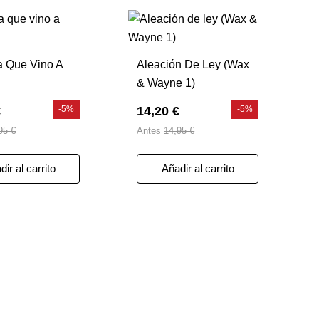
ta Que Vino A
Aleación De Ley (Wax
& Wayne 1)
€
-5%
14,20 €
-5%
95 €
Antes
14,95 €
ir al carrito
Añadir al carrito