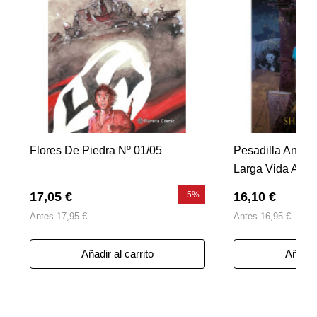
Flores De Piedra Nº 01/05
Pesadilla Antes
Larga Vida A La
17,05 €
-5%
16,10 €
Antes
17,95 €
Antes
16,95 €
Añadir al carrito
Añadir 