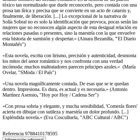
tóxico tan normalizado que duele reconocerlo, pero contada con una
prosa tan lírica y precisa que se convierte en un acto de catarsis y,
finalmente, de liberación. [...] Lo excepcional de la narrativa de
Solía Sobral no es solo la identificación que provoca, pocas serán las
mujeres que no reconocen algún aspecto de esta desigual relación en
relaciones pasadas o presentes, sino la maestría con la que envuelve
esta historia de sumisión y despertar.» (Ainara Bezanilla,
"
El Diario
Montañés")
«Esta novela, escrita con lirismo, precisión y autenticidad, desmonta
los mitos del amor romántico y nos confronta con una verdad
incómoda: muchos maltratadores parecen príncipes azules.» (María
Ovelar, "SModa / El País")
«Una novela magníficamente contada. De esas que se te quedan
dentro. Impresiona. Es dura, es actual y es necesaria.» (Antonio
Martínez Asensio
,
"Hoy por Hoy / Cadena Ser")
«Con prosa sobria y elegante, y mucha sensibilidad, 'Comerás flores'
acierta en dibujar con sutileza y maestría un dolor profundo. [...]
Espléndida novela.» (Eva Cosculluela, "ABC Cultural / ABC")
Referencia
9788410178595
Información adicional