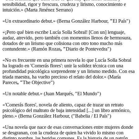
sensibilidad, rigor y frescura, crudeza y lirismo, conocimiento e
intuición.» (Marta Jiménez Serrano)
«Un extraordinario debut.» (Berna González Harbour,
"
El País")
«¡Pero qué bien escribe Lucía Solla Sobral! [Con un] lenguaje,
audaz, atrevido, pero también con momentos llenos de hermosura,
dotados de un lirismo que colisiona con otro tono mucho más
contundente.» (Ramón Rozas
, "
Diario de Pontevedra")
«No es frecuente en una primera novela lo que Lucía Solla Sobral
ha logrado en 'Comerás flores': unir la solidez técnica con una
profundidad psicológica sorprendente y un lirismo medido. Con esa
triada maestra, ha vuelto precioso el relato del dolor.» (María
Pareces
, "
The Objective")
«Un notable debut.» (Juan Marqués, "El Mundo")
«'Comerás flores', novela de aliento, capaz de trazar un retrato
psicológico del maltrato de baja intensidad [...] un libro armónico,
pleno.» (Berna González Harbour, ("Babelia / El País")
«Una novela que nace de esas conversaciones entre mujeres donde
se desgranan, con la crudeza de quien ha vivido lo mismo con
distinto nombre, las heridas comunes. Es la historia de un patrón