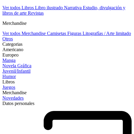
Ver todos Libros
Libro ilustrado
Narrativa
Estudio, divulgación y
libros de arte
Revistas
Merchandise
Ver todos Merchandise
Camisetas
Figuras
Litografías / Arte limitado
Otros
Categorias
Americano
Europeo
Manga
Novela Gráfica
Juvenil/Infantil
Humor
Libros
Juegos
Merchandise
Novedades
Datos personales