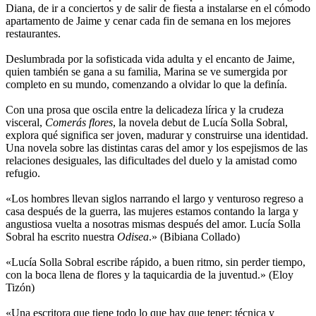
Diana, de ir a conciertos y de salir de fiesta a instalarse en el cómodo
apartamento de Jaime y cenar cada fin de semana en los mejores
restaurantes.
Deslumbrada por la sofisticada vida adulta y el encanto de Jaime,
quien también se gana a su familia, Marina se ve sumergida por
completo en su mundo, comenzando a olvidar lo que la definía.
Con una prosa que oscila entre la delicadeza lírica y la crudeza
visceral,
Comerás flores
, la novela debut de Lucía Solla Sobral,
explora qué significa ser joven, madurar y construirse una identidad.
Una novela sobre las distintas caras del amor y los espejismos de las
relaciones desiguales, las dificultades del duelo y la amistad como
refugio.
«Los hombres llevan siglos narrando el largo y venturoso regreso a
casa después de la guerra, las mujeres estamos contando la larga y
angustiosa vuelta a nosotras mismas después del amor. Lucía Solla
Sobral ha escrito nuestra
Odisea
.» (Bibiana Collado)
«Lucía Solla Sobral escribe rápido, a buen ritmo, sin perder tiempo,
con la boca llena de flores y la taquicardia de la juventud.» (Eloy
Tizón)
«Una escritora que tiene todo lo que hay que tener: técnica y