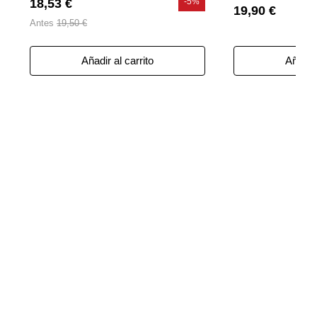
18,53 €
-5%
19,90 €
Antes
19,50 €
Añadir al carrito
Añadir 