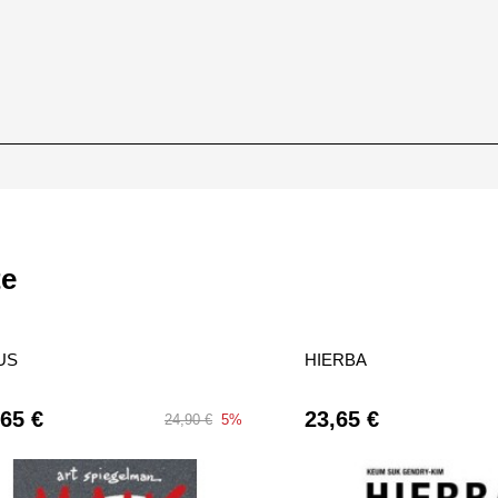
te
US
HIERBA
,65 €
23,65 €
24,90 €
5%