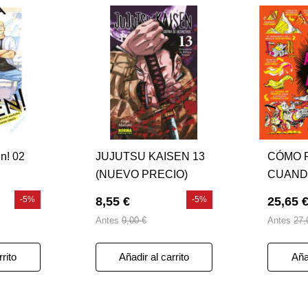
n! 02
JUJUTSU KAISEN 13
CÓMO 
(NUEVO PRECIO)
CUAND
VOLUM
-5%
8,55 €
-5%
25,65 
Antes
9,00 €
Antes
27,
rrito
Añadir al carrito
Añad