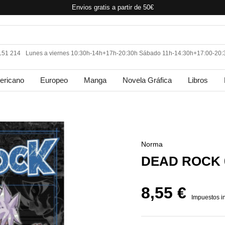
Envios gratis a partir de 50€
 151 214
Lunes a viernes 10:30h-14h+17h-20:30h Sábado 11h-14:30h+17:00-20:
ericano
Europeo
Manga
Novela Gráfica
Libros
Norma
DEAD ROCK 
8,55 €
Impuestos i