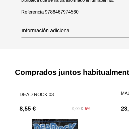
biblioteca que se ha transformado en un laberinto.
Referencia
9788467974560
Información adicional
Comprados juntos habitualmen
MA
DEAD ROCK 03
8,55 €
23
9,00 €
5%