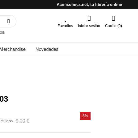
Atomcomics.net, tu librería online
Favoritos
Iniciar sesión
Carrito (0)
30h
Merchandise
Novedades
03
5%
9,00 €
ncluidos