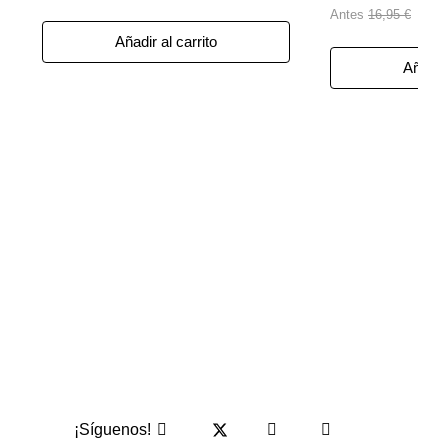
Antes
16,95 €
Añadir al carrito
Añadir 
¡Síguenos!