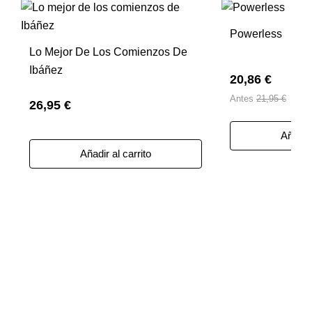
Powerless
Lo Mejor De Los Comienzos De
Ibáñez
20,86 €
Antes
21,95 €
26,95 €
Añadir 
Añadir al carrito