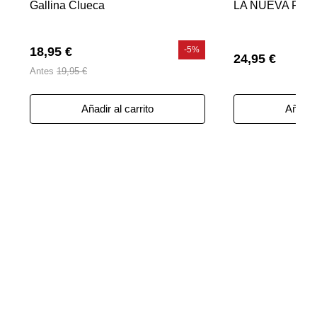
Gallina Clueca
LA NUEVA FR
18,95 €
-5%
24,95 €
Antes
19,95 €
Añadir al carrito
Añadir 