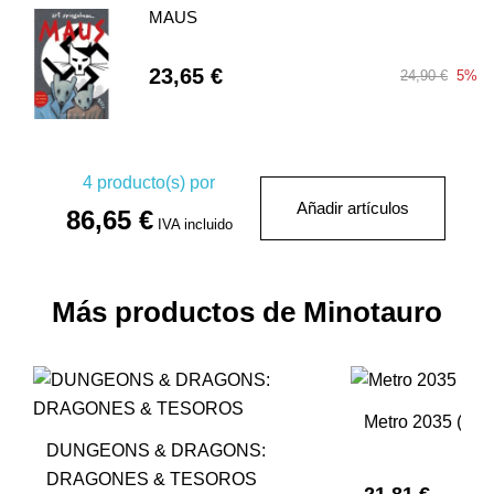
MAUS
23,65 €
24,90 €
5%
4
producto(s) por
Añadir artículos
86,65 €
IVA incluido
Más productos de Minotauro
Metro 2035 (NE)
DUNGEONS & DRAGONS:
DRAGONES & TESOROS
21,81 €