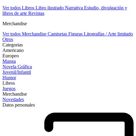
Ver todos Libros
Libro ilustrado
Narrativa
Estudio, divulgación y
libros de arte
Revistas
Merchandise
Ver todos Merchandise
Camisetas
Figuras
Litografías / Arte limitado
Otros
Categorias
Americano
Europeo
Manga
Novela Gráfica
Juvenil/Infantil
Humor
Libros
Juegos
Merchandise
Novedades
Datos personales