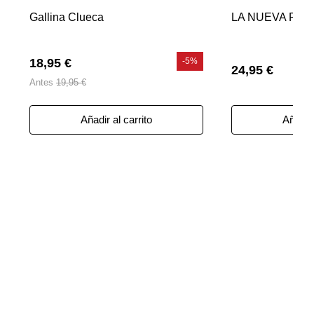
Gallina Clueca
LA NUEVA FR
18,95 €
-5%
24,95 €
Antes
19,95 €
Añadir al carrito
Añadir 