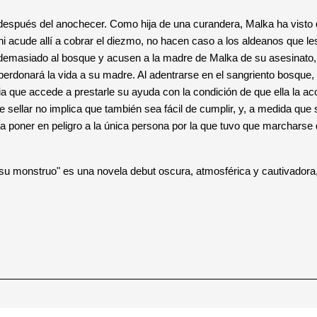
 después del anochecer. Como hija de una curandera, Malka ha visto d
i acude allí a cobrar el diezmo, no hacen caso a los aldeanos que l
demasiado al bosque y acusen a la madre de Malka de su asesinato, e
le perdonará la vida a su madre. Al adentrarse en el sangriento bosq
 que accede a prestarle su ayuda con la condición de que ella la aco
de sellar no implica que también sea fácil de cumplir, y, a medida 
 a poner en peligro a la única persona por la que tuvo que marcharse 
 su monstruo" es una novela debut oscura, atmosférica y cautivadora, 