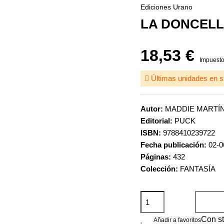
Ediciones Urano
LA DONCELL
18,53 €
Impuesto
Últimas unidades en s
Autor:
MADDIE MARTÍ
Editorial:
PUCK
ISBN:
9788410239722
Fecha publicación:
02-0
Páginas:
432
Colección:
FANTASÍA
Con s
Añadir a favoritos