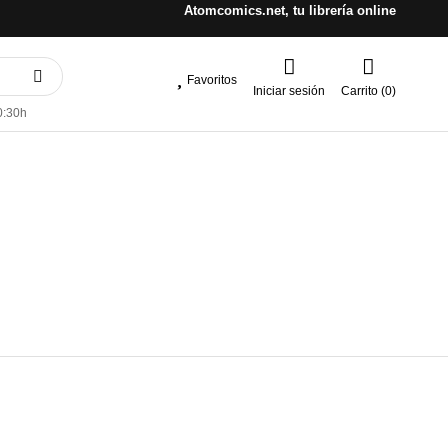
Atomcomics.net, tu librería online
Favoritos
Iniciar sesión
Carrito (0)
0:30h