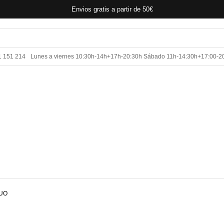
Envios gratis a partir de 50€
1 151 214
Lunes a viernes 10:30h-14h+17h-20:30h Sábado 11h-14:30h+17:00-2
RUO