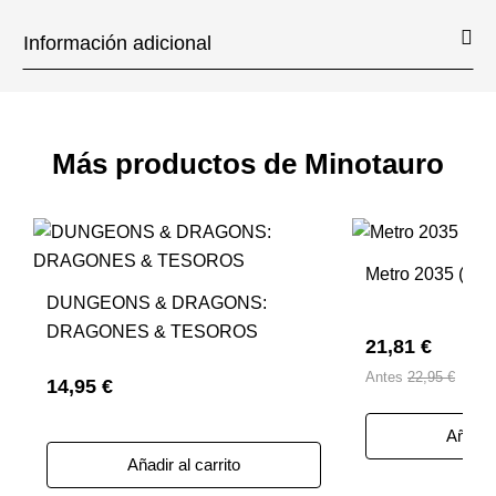
Información adicional
Más productos de Minotauro
Metro 2035 (NE)
DUNGEONS & DRAGONS:
DRAGONES & TESOROS
21,81 €
Antes
22,95 €
14,95 €
Añadir 
Añadir al carrito