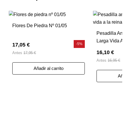
Flores De Piedra Nº 01/05
Pesadilla Antes
Larga Vida A La
17,05 €
-5%
16,10 €
Antes
17,95 €
Antes
16,95 €
Añadir al carrito
Añadir 