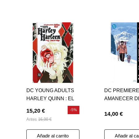
DC YOUNG ADULTS
DC PREMIERE
HARLEY QUINN : EL
AMANECER DE
EXTRAÑO CASO DE
NIGHTWING 07
15,20 €
-5%
14,00 €
HARLEEN Y HARLEY
GRAYSON CA
Antes
16,00 €
Añadir al carrito
Añadir al ca