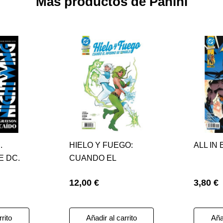
Más productos de Panini
.
HIELO Y FUEGO:
ALL IN
 DC.
CUANDO EL
.
INFIERNO SE
12,00 €
3,80 €
IDO
CONGELE
rrito
Añadir al carrito
Añad