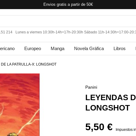
Envios gratis a partir de 50€
 151 214
Lunes a viernes 10:30h-14h+17h-20:30h Sábado 11h-14:30h+17:00-20:
ericano
Europeo
Manga
Novela Gráfica
Libros
DE LA PATRULLA-X: LONGSHOT
Panini
LEYENDAS D
LONGSHOT
5,50 €
Impuestos i