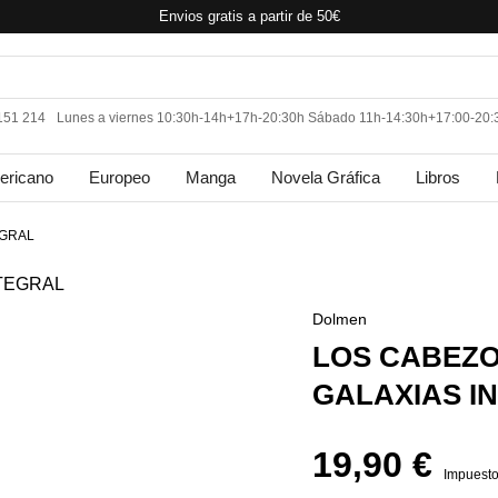
Envios gratis a partir de 50€
 151 214
Lunes a viernes 10:30h-14h+17h-20:30h Sábado 11h-14:30h+17:00-20:
ericano
Europeo
Manga
Novela Gráfica
Libros
EGRAL
Dolmen
LOS CABEZO
GALAXIAS I
19,90 €
Impuesto