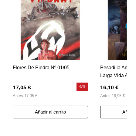
Flores De Piedra Nº 01/05
Pesadilla Antes
Larga Vida A La
17,05 €
-5%
16,10 €
Antes
17,95 €
Antes
16,95 €
Añadir al carrito
Añadir 