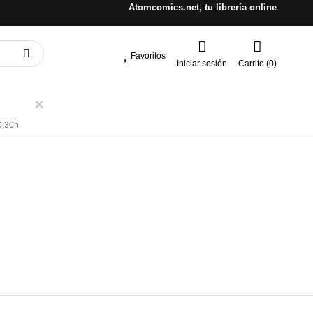
Atomcomics.net, tu librería online
Favoritos
Iniciar sesión
Carrito (0)
×
0:30h