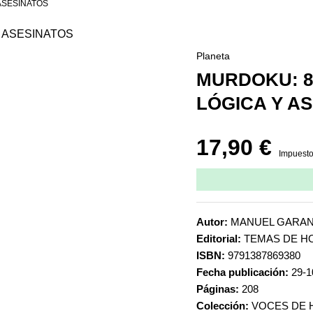
ASESINATOS
Planeta
MURDOKU: 8
LÓGICA Y A
17,90 €
Impuesto
Autor:
MANUEL GARA
Editorial:
TEMAS DE H
ISBN:
9791387869380
Fecha publicación:
29-1
Páginas:
208
Colección:
VOCES DE 