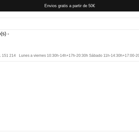
Envios gratis a partir de 50€
(s) -
1 151 214
Lunes a viernes 10:30h-14h+17h-20:30h Sábado 11h-14:30h+17:00-2