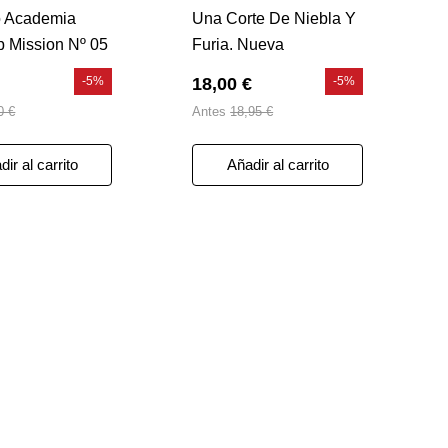
o Academia
Una Corte De Niebla Y
 Mission Nº 05
Furia. Nueva
Presentacion
-5%
18,00 €
-5%
0 €
Antes
18,95 €
ir al carrito
Añadir al carrito