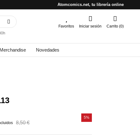
Atomcomics.net, tu librería online
Favoritos
Iniciar sesión
Carrito (0)
30h
Merchandise
Novedades
113
5%
8,50 €
ncluidos