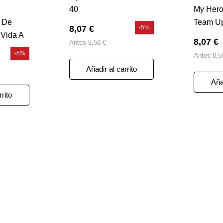
40
My Her
s De
Team Up
8,07 €
-5%
 Vida A
8,07 €
Antes
8,50 €
-5%
Antes
8,5
Añadir al carrito
Añad
rrito