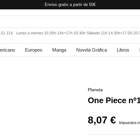
Envios gratis a partir de 50€
 151 214
Lunes a viernes 10:30h-14h+17h-20:30h Sábado 11h-14:30h+17:00-20:
ericano
Europeo
Manga
Novela Gráfica
Libros
Planeta
One Piece nº
8,07 €
Impuestos i