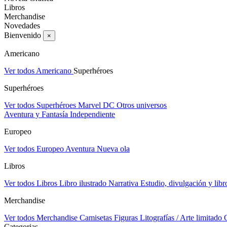
Libros
Merchandise
Novedades
Bienvenido
×
Americano
Ver todos Americano
Superhéroes
Superhéroes
Ver todos Superhéroes
Marvel
DC
Otros universos
Aventura y Fantasía
Independiente
Europeo
Ver todos Europeo
Aventura
Nueva ola
Libros
Ver todos Libros
Libro ilustrado
Narrativa
Estudio, divulgación y libr
Merchandise
Ver todos Merchandise
Camisetas
Figuras
Litografías / Arte limitado
Categorias