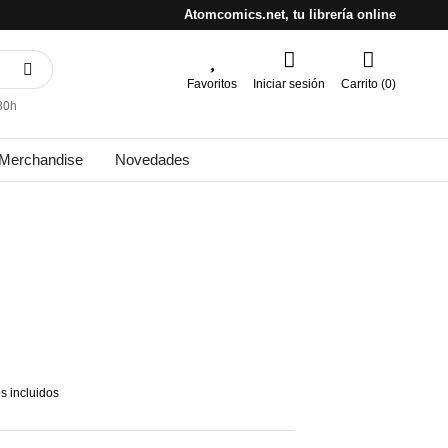
Atomcomics.net, tu librería online
Favoritos
Iniciar sesión
Carrito (0)
30h
Merchandise
Novedades
s incluidos