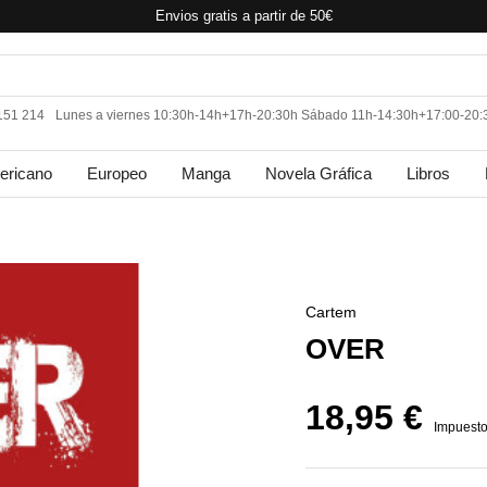
Envios gratis a partir de 50€
 151 214
Lunes a viernes 10:30h-14h+17h-20:30h Sábado 11h-14:30h+17:00-20:
ericano
Europeo
Manga
Novela Gráfica
Libros
Cartem
OVER
18,95 €
Impuesto