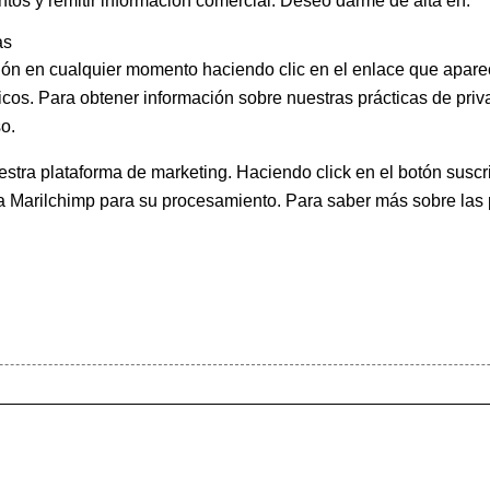
ntos y remitir información comercial. Deseo darme de alta en:
as
ión en cualquier momento haciendo clic en el enlace que apare
icos. Para obtener información sobre nuestras prácticas de priva
o.
ra plataforma de marketing. Haciendo click en el botón suscri
 a Marilchimp para su procesamiento.
Para saber más
sobre las 