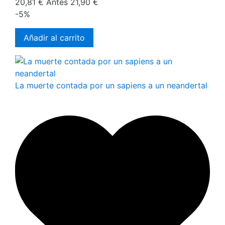
20,81 €
Antes
21,90 €
-5%
Añadir al carrito
La muerte contada por un sapiens a un neandertal