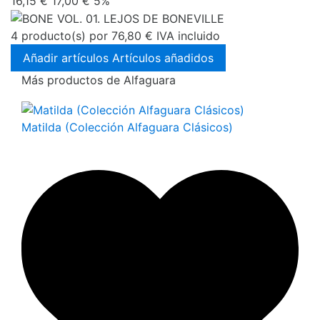
16,15 €
17,00 €
5%
4
producto(s) por
76,80 €
IVA incluido
Añadir artículos
Artículos añadidos
Más productos de Alfaguara
Matilda (Colección Alfaguara Clásicos)