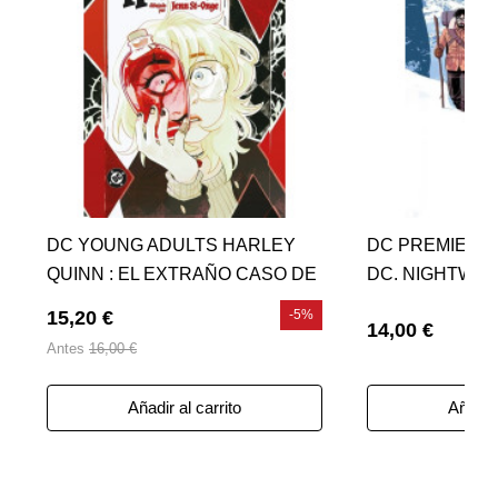
DC YOUNG ADULTS HARLEY
DC PREMIERE
QUINN : EL EXTRAÑO CASO DE
DC. NIGHTWIN
HARLEEN Y HARLEY
CAIDO
15,20 €
-5%
14,00 €
Antes
16,00 €
Añadir al carrito
Añadir 