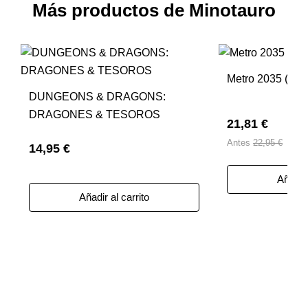
Más productos de Minotauro
Metro 2035 (NE)
DUNGEONS & DRAGONS:
DRAGONES & TESOROS
21,81 €
Antes
22,95 €
14,95 €
Añadir 
Añadir al carrito