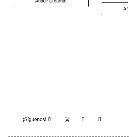
Añadir al carrito
Añadir 
¡Síguenos!