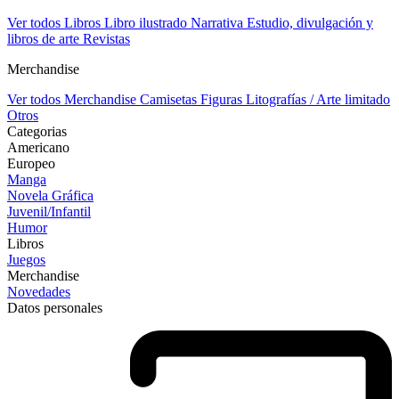
Ver todos Libros
Libro ilustrado
Narrativa
Estudio, divulgación y
libros de arte
Revistas
Merchandise
Ver todos Merchandise
Camisetas
Figuras
Litografías / Arte limitado
Otros
Categorias
Americano
Europeo
Manga
Novela Gráfica
Juvenil/Infantil
Humor
Libros
Juegos
Merchandise
Novedades
Datos personales