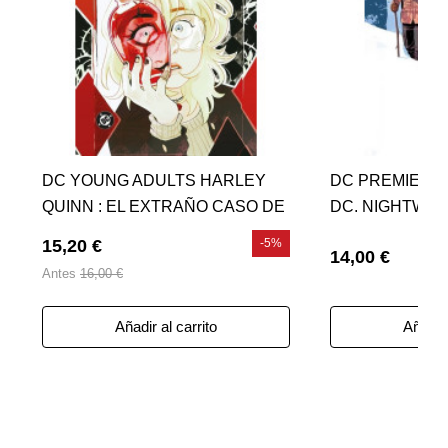
DC YOUNG ADULTS HARLEY
DC PREMIERE
QUINN : EL EXTRAÑO CASO DE
DC. NIGHTWIN
HARLEEN Y HARLEY
CAIDO
15,20 €
-5%
14,00 €
Antes
16,00 €
Añadir al carrito
Añadir 