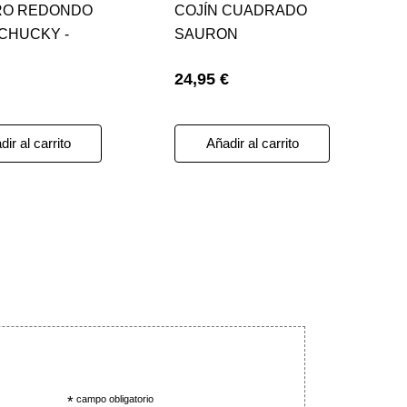
RO REDONDO
COJÍN CUADRADO
CHUCKY -
SAURON
O DIABÓLICO
24,95 €
'S PLAY
ir al carrito
Añadir al carrito
*
campo obligatorio