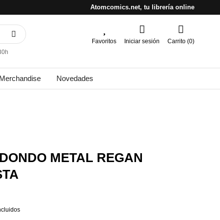
Atomcomics.net, tu librería online
Favoritos
Iniciar sesión
Carrito (0)
30h
Merchandise
Novedades
EDONDO METAL REGAN
STA
ncluidos