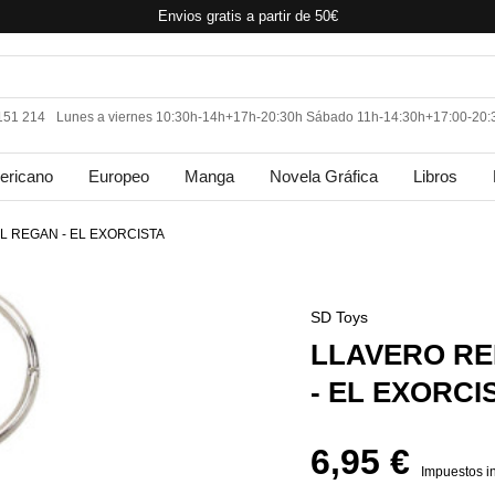
Envios gratis a partir de 50€
 151 214
Lunes a viernes 10:30h-14h+17h-20:30h Sábado 11h-14:30h+17:00-20:
ericano
Europeo
Manga
Novela Gráfica
Libros
 REGAN - EL EXORCISTA
SD Toys
LLAVERO R
- EL EXORCI
6,95 €
Impuestos i