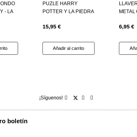
DONDO
PUZLE HARRY
LLAVE
 - LA
POTTER Y LA PIEDRA
METAL 
UCKY
FILOSOFAL POSTER
MUÑEC
15,95 €
6,95 €
HARRY POTTER
- CHILD
rrito
Añadir al carrito
Añad
¡Síguenos!
ro boletín