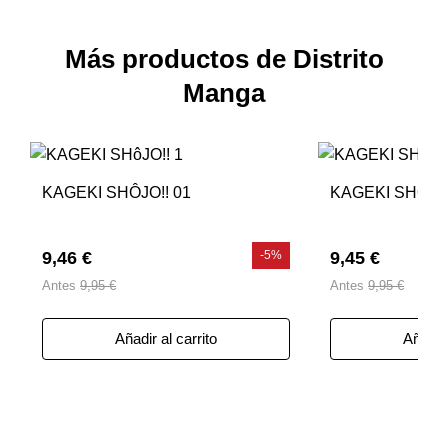
Más productos de Distrito
Manga
KAGEKI SHÔJO!! 01
KAGEKI SHÔJO!
9,46 €
-5%
9,45 €
Antes
9,95 €
Antes
9,95 €
Añadir al carrito
Añadir 