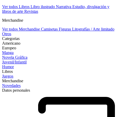
Ver todos Libros
Libro ilustrado
Narrativa
Estudio, divulgación y
libros de arte
Revistas
Merchandise
Ver todos Merchandise
Camisetas
Figuras
Litografías / Arte limitado
Otros
Categorias
Americano
Europeo
Manga
Novela Gráfica
Juvenil/Infantil
Humor
Libros
Juegos
Merchandise
Novedades
Datos personales