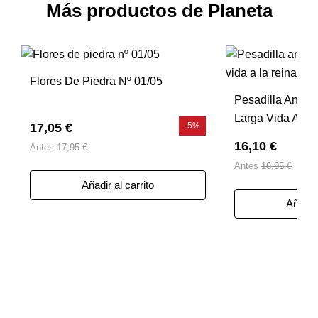
Más productos de Planeta
Flores De Piedra Nº 01/05
Pesadilla Antes
Larga Vida A La
17,05 €
-5%
16,10 €
Antes
17,95 €
Antes
16,95 €
Añadir al carrito
Añadir 