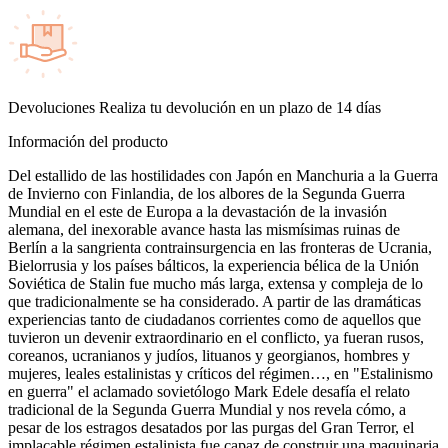
Devoluciones
Realiza tu devolución en un plazo de 14 días
Información del producto
Del estallido de las hostilidades con Japón en Manchuria a la Guerra
de Invierno con Finlandia, de los albores de la Segunda Guerra
Mundial en el este de Europa a la devastación de la invasión
alemana, del inexorable avance hasta las mismísimas ruinas de
Berlín a la sangrienta contrainsurgencia en las fronteras de Ucrania,
Bielorrusia y los países bálticos, la experiencia bélica de la Unión
Soviética de Stalin fue mucho más larga, extensa y compleja de lo
que tradicionalmente se ha considerado. A partir de las dramáticas
experiencias tanto de ciudadanos corrientes como de aquellos que
tuvieron un devenir extraordinario en el conflicto, ya fueran rusos,
coreanos, ucranianos y judíos, lituanos y georgianos, hombres y
mujeres, leales estalinistas y críticos del régimen…, en "Estalinismo
en guerra" el aclamado sovietólogo Mark Edele desafía el relato
tradicional de la Segunda Guerra Mundial y nos revela cómo, a
pesar de los estragos desatados por las purgas del Gran Terror, el
implacable régimen estalinista fue capaz de construir una maquinaria