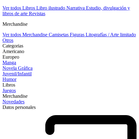
Ver todos Libros
Libro ilustrado
Narrativa
Estudio, divulgación y
libros de arte
Revistas
Merchandise
Ver todos Merchandise
Camisetas
Figuras
Litografías / Arte limitado
Otros
Categorias
Americano
Europeo
Manga
Novela Gráfica
Juvenil/Infantil
Humor
Libros
Juegos
Merchandise
Novedades
Datos personales