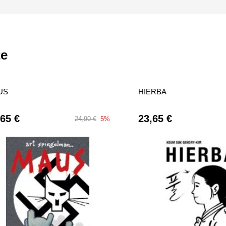
te
US
HIERBA
,65 €
23,65 €
24,90 €
5%