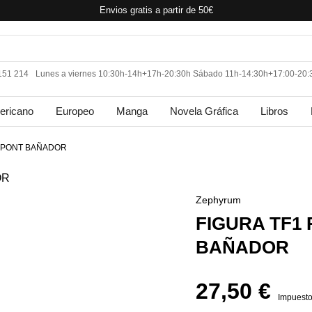
Envios gratis a partir de 50€
 151 214
Lunes a viernes 10:30h-14h+17h-20:30h Sábado 11h-14:30h+17:00-20:
ericano
Europeo
Manga
Novela Gráfica
Libros
DUPONT BAÑADOR
Zephyrum
FIGURA TF1 
BAÑADOR
27,50 €
Impuesto