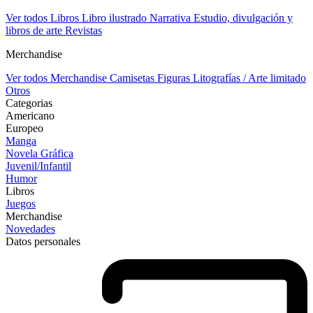
Ver todos Libros
Libro ilustrado
Narrativa
Estudio, divulgación y
libros de arte
Revistas
Merchandise
Ver todos Merchandise
Camisetas
Figuras
Litografías / Arte limitado
Otros
Categorias
Americano
Europeo
Manga
Novela Gráfica
Juvenil/Infantil
Humor
Libros
Juegos
Merchandise
Novedades
Datos personales