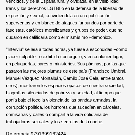
vencidos, y de la España rural y olvidada, en la visibilidad
trans y los derechos LGTBI o en la defensa de la libertad de
expresión y sexual, convirtiéndola en una publicación
superventas y en blanco de ataques furibundos por parte de
fascistas, católicos moralizantes y grupos de poder, que no
dudaron en calificarla como el mismísimo «demonio».
"Interviú" se leía a todas horas, ya fuese a escondidas –como
placer culpable– o exhibida con orgullo, y en cualquier lugar,
en peluquerías, bares o ministerios. Sus páginas, por las que
pasaron las mejores plumas de este país (Francisco Umbral,
Manuel Vázquez Montalbán, Camilo José Cela, entre tantos
otros), mostraron los espacios opacos de nuestra sociedad,
biografías silenciadas de pobreza y soledad, al tiempo que
ponía bajo el foco la violencia de las bandas armadas, la
corrupción política, los horrores que sucedían en cárceles,
comisarías y calles o compartía la vida cotidiana de
trabajadoras sexuales y los secretos de la noche.
Referencia
9791399162424