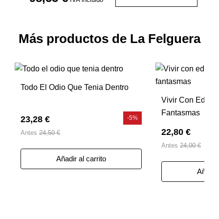
Más productos de La Felguera
Todo El Odio Que Tenia Dentro
Vivir Con Edifi
Fantasmas
23,28 €
-5%
22,80 €
Antes
24,50 €
Antes
24,00 €
Añadir al carrito
Añadir 