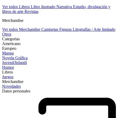
Ver todos Libros
Libro ilustrado
Narrativa
Estudio, divulgación y
libros de arte
Revistas
Merchandise
Ver todos Merchandise
Camisetas
Figuras
Litografías / Arte limitado
Otros
Categorias
Americano
Europeo
Manga
Novela Gráfica
Juvenil/Infantil
Humor
Libros
Juegos
Merchandise
Novedades
Datos personales