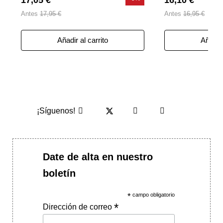
17,05 €
16,10 €
Antes
17,95 €
Antes
16,95 €
Añadir al carrito
Añadir 
¡Síguenos!
Date de alta en nuestro
boletín
*
campo obligatorio
*
Dirección de correo