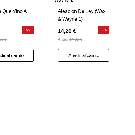
ta Que Vino A
Aleación De Ley (Wax
& Wayne 1)
€
-5%
14,20 €
-5%
95 €
Antes
14,95 €
ir al carrito
Añadir al carrito