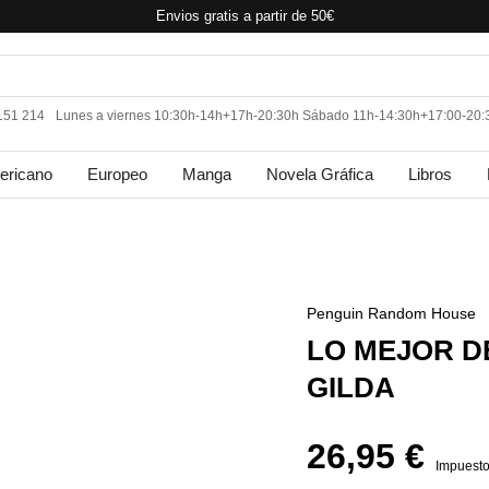
Envios gratis a partir de 50€
 151 214
Lunes a viernes 10:30h-14h+17h-20:30h Sábado 11h-14:30h+17:00-20:
ericano
Europeo
Manga
Novela Gráfica
Libros
Penguin Random House
LO MEJOR D
GILDA
26,95 €
Impuesto