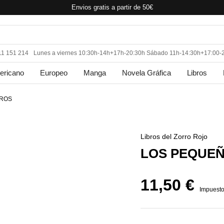
Envios gratis a partir de 50€
11 151 214
Lunes a viernes 10:30h-14h+17h-20:30h Sábado 11h-14:30h+17:00-
ericano
Europeo
Manga
Novela Gráfica
Libros
BROS
Libros del Zorro Rojo
LOS PEQUE
11,50 €
Impuesto