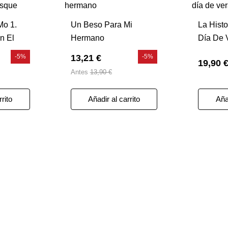
Mo 1.
Un Beso Para Mi
La Hist
n El
Hermano
Día De 
-5%
13,21 €
-5%
19,90 
Antes
13,90 €
rrito
Añadir al carrito
Añad