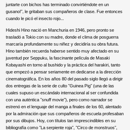
juntarte con bichos has terminado convirtiéndote en un
gusano!", le gritaban sus compañeros de clase. Fue entonces
cuando le picó el insecto rojo...
Hideshi Hino nació en Manchuria en 1946, pero pronto se
trasladó a Tokio con su madre, donde el clima de posguerra
marcaría profundamente su niñez y decidiría su obra futura.
Hino también recuerda haberse sentido muy afectado en su
juventud por Seppuku, la fascinante película de Masaki
Kobayashi en torno al bushido y la práctica del harakiri, tanto
que empezó a pensar seriamente en dedicarse a la dirección
cinematográfica. En los años 80 del pasado siglo llegó a dirigir
dos entregas de la serie de culto "Guinea Pig" (una de las
cuales supuso un escándalo internacional al ser confundida
con una auténtica "snuff movie"), pero como narrador se
estrenó en el lenguaje del manga a finales de los 60, alentado
por la admiración que sus compañeros de escuela profesaban
por sus dibujos. Hoy, con títulos tan imprescindibles en su
bibliografía como "La serpiente roja", "Circo de monstruos",