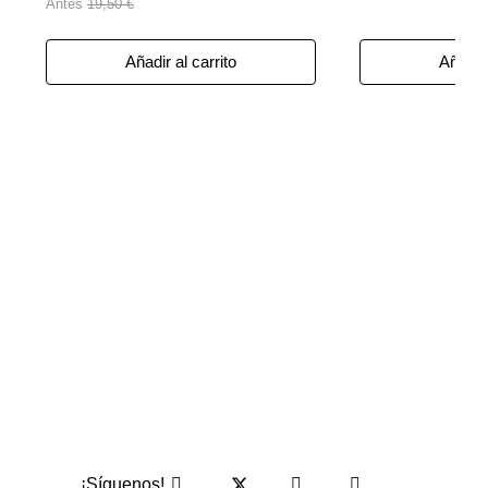
Antes
19,50 €
Añadir al carrito
Añadir 
¡Síguenos!