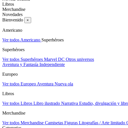
Libros
Merchandise
Novedades
Bienvenido
×
Americano
Ver todos Americano
Superhéroes
Superhéroes
Ver todos Superhéroes
Marvel
DC
Otros universos
Aventura y Fantasía
Independiente
Europeo
Ver todos Europeo
Aventura
Nueva ola
Libros
Ver todos Libros
Libro ilustrado
Narrativa
Estudio, divulgación y libr
Merchandise
Ver todos Merchandise
Camisetas
Figuras
Litografías / Arte limitado
Categorias