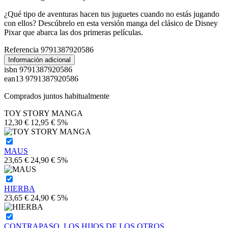
¿Qué tipo de aventuras hacen tus juguetes cuando no estás jugando
con ellos? Descúbrelo en esta versión manga del clásico de Disney
Pixar que abarca las dos primeras películas.
Referencia
9791387920586
Información adicional
isbn
9791387920586
ean13
9791387920586
Comprados juntos habitualmente
TOY STORY MANGA
12,30 €
12,95 €
5%
MAUS
23,65 €
24,90 €
5%
HIERBA
23,65 €
24,90 €
5%
CONTRAPASO. LOS HIJOS DE LOS OTROS