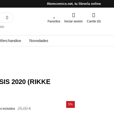
Atomcomics.net, tu librería online
Favoritos
Iniciar sesión
Carrito (0)
30h
Merchandise
Novedades
IS 2020 (RIKKE
5%
25,00 €
s incluidos