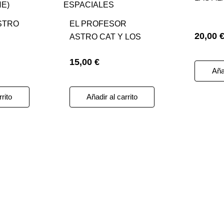
STRO
EL PROFESOR
20,00 
ASTRO CAT Y LOS
DEL
COHETES
15,00 €
ESPACIALES
Añad
rrito
Añadir al carrito