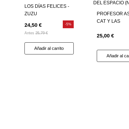
LOS DÍAS FELICES -
ZUZU
PROFESOR A
CAT Y LAS
24,50 €
-5%
FRONTERAS 
Antes
25,79 €
25,00 €
ESPACIO (NE)
Añadir al carrito
Añadir al ca