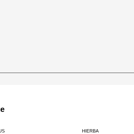
te
US
HIERBA