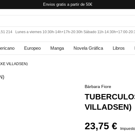
Envios gratis a partir de 50€
 151 214
Lunes a viernes 10:30h-14h+17h-20:30h Sábado 11h-14:30h+17:00-20:
ericano
Europeo
Manga
Novela Gráfica
Libros
KKE VILLADSEN)
Bárbara Fiore
TUBERCULOS
VILLADSEN)
23,75 €
Impuesto